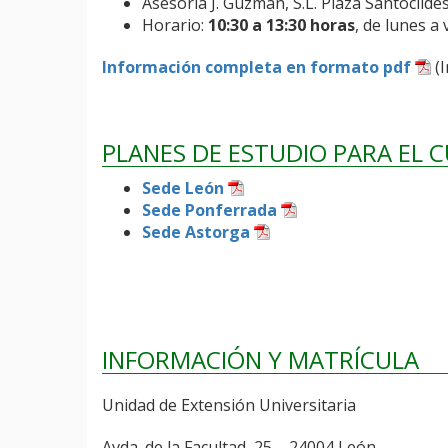
Asesoría J. Guzmán, S.L. Plaza Santocildes
Horario:
10:30 a 13:30 horas
, de lunes a 
Información completa en formato pdf
(I
PLANES DE ESTUDIO PARA EL 
Sede León
Sede Ponferrada
Sede Astorga
INFORMACIÓN Y MATRÍCULA
Unidad de Extensión Universitaria
Avda. de la Facultad, 25 – 24004 León