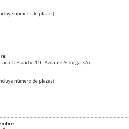
ncluye número de plazas)
bre
ada. Despacho 110. Avda. de Astorga, s/n
ncluye número de plazas)
iembre