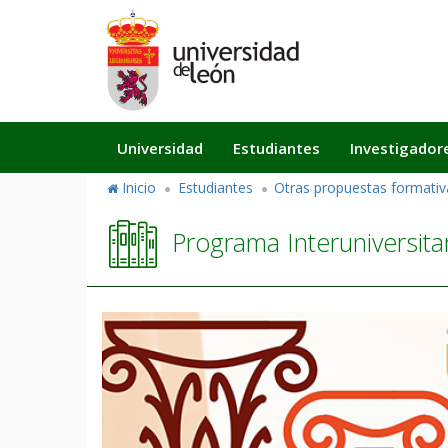
Pasar
al
contenido
principal
Navegación
Universidad
Estudiantes
Investigador
principal
Inicio
Estudiantes
Otras propuestas formativ
Programa Interuniversitar