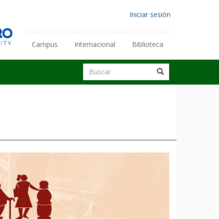
Menú
Iniciar sesión
de
cuenta
Enlaces
de
Campus
Internacional
Biblioteca
secundarios
usuario
Buscar
Buscar
Buscar