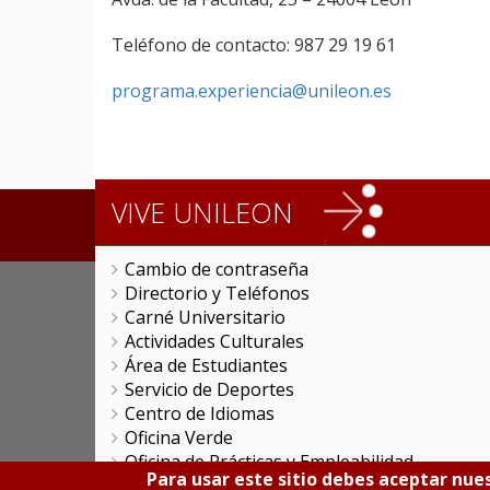
Teléfono de contacto: 987 29 19 61
programa.experiencia@unileon.es
VIVE UNILEON
Cambio de contraseña
Directorio y Teléfonos
Carné Universitario
Actividades Culturales
Área de Estudiantes
Servicio de Deportes
Centro de Idiomas
Oficina Verde
Oficina de Prácticas y Empleabilidad
Para usar este sitio debes aceptar nues
Colegio Mayor San Isidoro