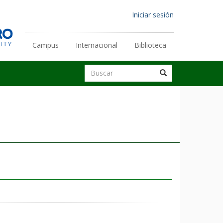
Menú
Iniciar sesión
de
cuenta
Campus
Internacional
Biblioteca
Enlaces
de
secundarios
usuario
Buscar
Buscar
Buscar